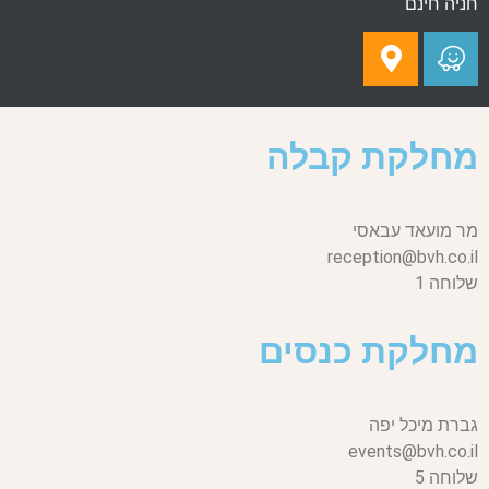
חניה חינם
מחלקת קבלה
מר מועאד עבאסי
reception@bvh.co.il
שלוחה 1
מחלקת כנסים
גברת מיכל יפה
events@bvh.co.il
שלוחה 5