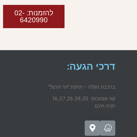
להזמנות: 02-
6420990
דרכי הגעה:
ברכבת הקלה – תחנת "הר הרצל"
קווי אוטובוס : 35, 39, 26, 27, 16
חניה חינם