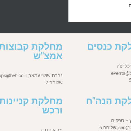
ם
קת כנסים
מחלקת קבוצות
אמצ"ש
כל יפה
events@bv
גברת שושי עמאר,
ups@bvh.co.il
שלוחה 2.
קת הנה"ח
מחלקת קניינות
ורכש
 – ספקים
sari@b
שלוחה 6.
מר איתן כהן