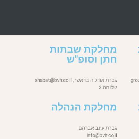
מחלקת שבתות
חתן וסופ"ש
gro
גברת אודליה בראשי ,
shabat@bvh.co.il
שלוחה 3
מחלקת הנהלה
גברת עינב אברהם
info@bvh.co.il