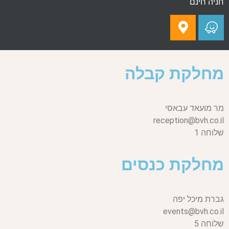
חניה חינם
מחלקת קבלה
מר מועאד עבאסי
reception@bvh.co.il
שלוחה 1
מחלקת כנסים
גברת מיכל יפה
events@bvh.co.il
שלוחה 5