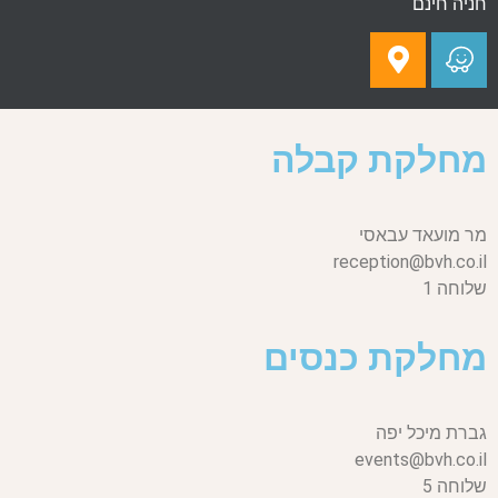
חניה חינם
מחלקת קבלה
מר מועאד עבאסי
reception@bvh.co.il
שלוחה 1
מחלקת כנסים
גברת מיכל יפה
events@bvh.co.il
שלוחה 5