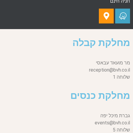
חניה חינם
מחלקת קבלה
מר מועאד עבאסי
reception@bvh.co.il
שלוחה 1
מחלקת כנסים
גברת מיכל יפה
events@bvh.co.il
שלוחה 5