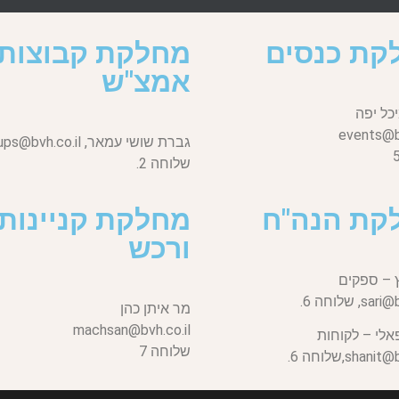
קת כנסים
מחלקת קבוצות
אמצ"ש
כל יפה
events@bv
גברת שושי עמאר,
ups@bvh.co.il
שלוחה 2.
קת הנה"ח
מחלקת קניינות
ורכש
 – ספקים
sari@b
שלוחה 6.
מר איתן כהן
machsan@bvh.co.il
אלי – לקוחות
שלוחה 7
shanit@bv
שלוחה 6.