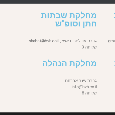
מחלקת שבתות
חתן וסופ"ש
gro
גברת אודליה בראשי ,
shabat@bvh.co.il
שלוחה 3
מחלקת הנהלה
גברת עינב אברהם
info@bvh.co.il
שלוחה 8