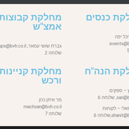
קת כנסים
מחלקת קבוצות
אמצ"ש
כל יפה
events@bv
גברת שושי עמאר,
ups@bvh.co.il
שלוחה 2.
קת הנה"ח
מחלקת קניינות
ורכש
 – ספקים
sari@b
שלוחה 6.
מר איתן כהן
machsan@bvh.co.il
אלי – לקוחות
שלוחה 7
shanit@bv
שלוחה 6.