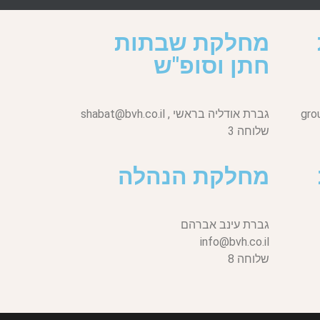
מחלקת שבתות
חתן וסופ"ש
gro
גברת אודליה בראשי ,
shabat@bvh.co.il
שלוחה 3
מחלקת הנהלה
גברת עינב אברהם
info@bvh.co.il
שלוחה 8