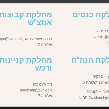
קת כנסים
מחלקת קבוצות
אמצ"ש
כל יפה
events@bv
גברת שושי עמאר,
ups@bvh.co.il
שלוחה 2.
קת הנה"ח
מחלקת קניינות
ורכש
 – ספקים
sari@b
שלוחה 6.
מר איתן כהן
machsan@bvh.co.il
אלי – לקוחות
שלוחה 7
shanit@bv
שלוחה 6.