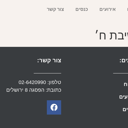
אירועים
כנסים
צור קשר
יבת ח׳
ם:
צור קשר:
טלפון:
02-6420990
ח
כתובת: הפסגה 8 ירושלים
עים
ם