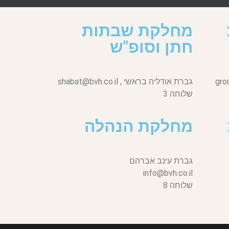
מחלקת שבתות
חתן וסופ"ש
gro
גברת אודליה בראשי ,
shabat@bvh.co.il
שלוחה 3
מחלקת הנהלה
גברת עינב אברהם
info@bvh.co.il
שלוחה 8