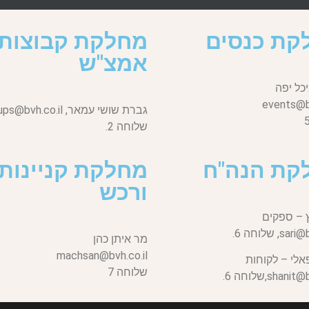
קת כנסים
מחלקת קבוצות
אמצ"ש
כל יפה
events@bv
גברת שושי עמאר,
ups@bvh.co.il
שלוחה 2.
קת הנה"ח
מחלקת קניינות
ורכש
 – ספקים
sari@b
שלוחה 6.
מר איתן כהן
machsan@bvh.co.il
אלי – לקוחות
שלוחה 7
shanit@bv
שלוחה 6.