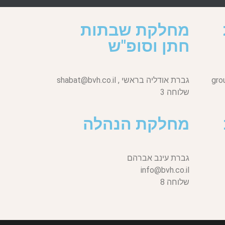
מחלקת שבתות
חתן וסופ"ש
gro
גברת אודליה בראשי ,
shabat@bvh.co.il
שלוחה 3
מחלקת הנהלה
גברת עינב אברהם
info@bvh.co.il
שלוחה 8