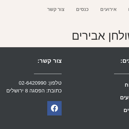
אירועים
כנסים
צור קשר
לחן אבירים
ם:
צור קשר:
טלפון:
02-6420990
ח
כתובת: הפסגה 8 ירושלים
עים
ם