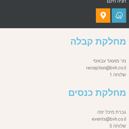
חניה חינם
מחלקת קבלה
מר מועאד עבאסי
reception@bvh.co.il
שלוחה 1
מחלקת כנסים
גברת מיכל יפה
events@bvh.co.il
שלוחה 5