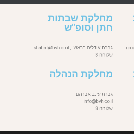
מחלקת שבתות
חתן וסופ"ש
gro
גברת אודליה בראשי ,
shabat@bvh.co.il
שלוחה 3
מחלקת הנהלה
גברת עינב אברהם
info@bvh.co.il
שלוחה 8