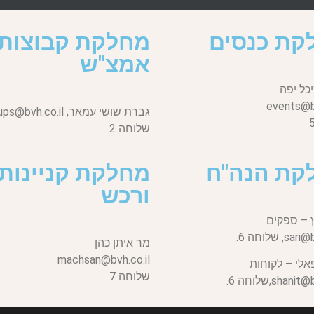
קת כנסים
מחלקת קבוצות
אמצ"ש
כל יפה
events@bv
גברת שושי עמאר,
ups@bvh.co.il
שלוחה 2.
קת הנה"ח
מחלקת קניינות
ורכש
 – ספקים
sari@b
שלוחה 6.
מר איתן כהן
machsan@bvh.co.il
אלי – לקוחות
שלוחה 7
shanit@bv
שלוחה 6.