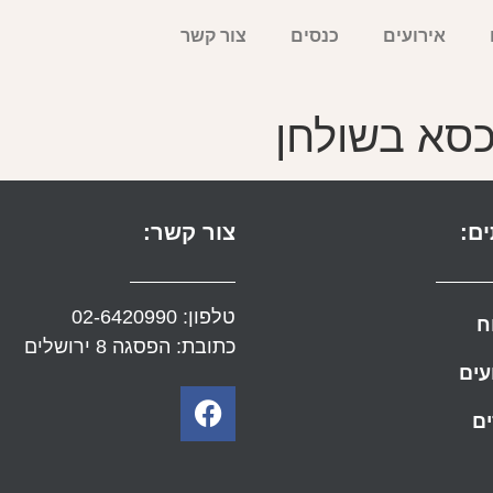
אירועים
כנסים
צור קשר
כסא בשולחן
ם:
צור קשר:
טלפון:
02-6420990
ח
כתובת: הפסגה 8 ירושלים
עים
ם