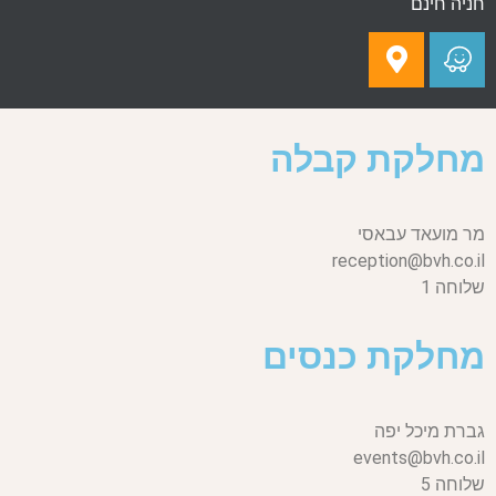
חניה חינם
מחלקת קבלה
מר מועאד עבאסי
reception@bvh.co.il
שלוחה 1
מחלקת כנסים
גברת מיכל יפה
events@bvh.co.il
שלוחה 5