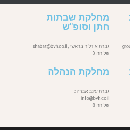
מחלקת שבתות
חתן וסופ"ש
gro
גברת אודליה בראשי ,
shabat@bvh.co.il
שלוחה 3
מחלקת הנהלה
גברת עינב אברהם
info@bvh.co.il
שלוחה 8