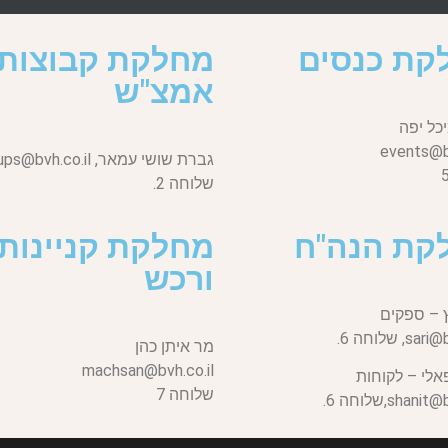
קת כנסים
מחלקת קבוצות
אמצ"ש
כל יפה
events@bv
גברת שושי עמאר,
ups@bvh.co.il
שלוחה 2.
קת הנה"ח
מחלקת קניינות
ורכש
 – ספקים
sari@b
שלוחה 6.
מר איתן כהן
machsan@bvh.co.il
אלי – לקוחות
שלוחה 7
shanit@bv
שלוחה 6.