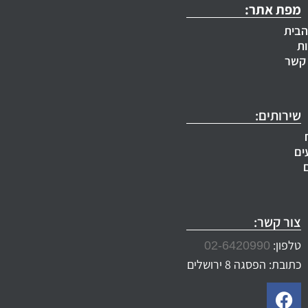
מפת אתר:
הבית
ת
 קשר
שירותים:
ים
צור קשר:
טלפון:
02-6420990
כתובת: הפסגה 8 ירושלים