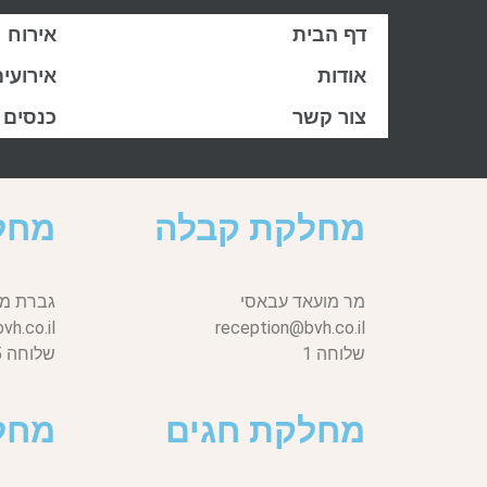
דף הבית
אירוח
אודות
אירועי
צור קשר
כנסים
מחלקת קבלה
מחל
מר מועאד עבאסי
גברת מי
h.co.il
reception@bvh.co.il
שלוחה 1
שלוחה 5
מחלקת חגים
מחל