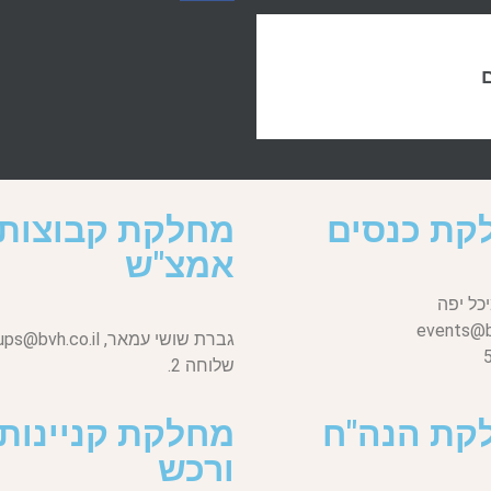
ם
קת כנסים
מחלקת קבוצות
אמצ"ש
כל יפה
events@bv
גברת שושי עמאר,
ups@bvh.co.il
שלוחה 2.
קת הנה"ח
מחלקת קניינות
ורכש