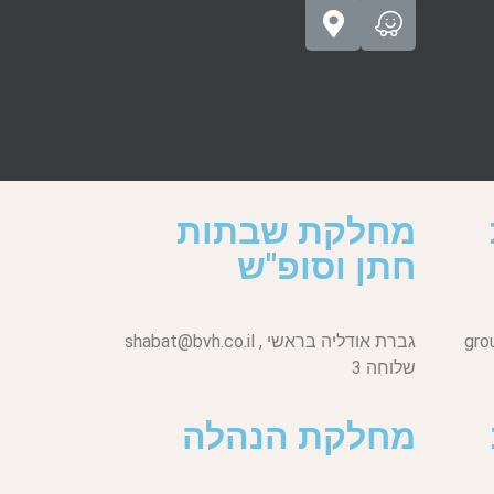
מחלקת שבתות
חתן וסופ"ש
gro
גברת אודליה בראשי ,
shabat@bvh.co.il
שלוחה 3
מחלקת הנהלה