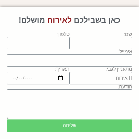
כאן
בשבילכם
ל
א
י
ר
ו
ח
מושלם!
שם:
טלפון:
אימייל:
תאריך:
מתעניין לגבי:
הודעה:
שליחה