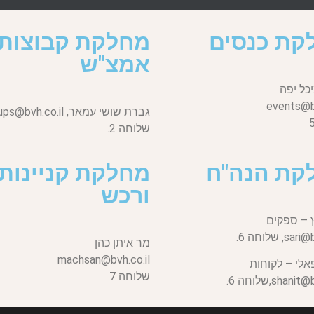
קת כנסים
מחלקת קבוצות
אמצ"ש
כל יפה
events@bv
גברת שושי עמאר,
ups@bvh.co.il
שלוחה 2.
קת הנה"ח
מחלקת קניינות
ורכש
 – ספקים
sari@b
שלוחה 6.
מר איתן כהן
machsan@bvh.co.il
אלי – לקוחות
שלוחה 7
shanit@bv
שלוחה 6.