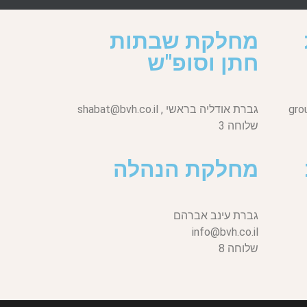
מחלקת שבתות
חתן וסופ"ש
gro
גברת אודליה בראשי ,
shabat@bvh.co.il
שלוחה 3
מחלקת הנהלה
גברת עינב אברהם
info@bvh.co.il
שלוחה 8