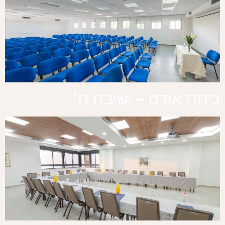
כיתת אודם – ישיבת ח׳