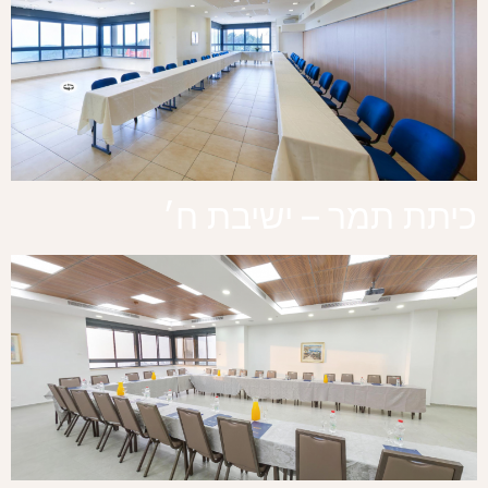
כיתת תמר – ישיבת ח׳